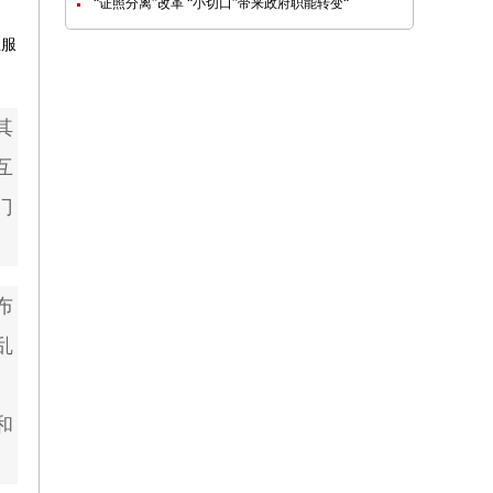
“证照分离”改革 “小切口”带来政府职能转变“
息服
其
互
门
布
乱
、
和